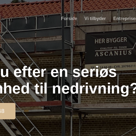
Forside
Vi tilbyder
Entreprise
u efter en seriøs
hed til nedrivning
48