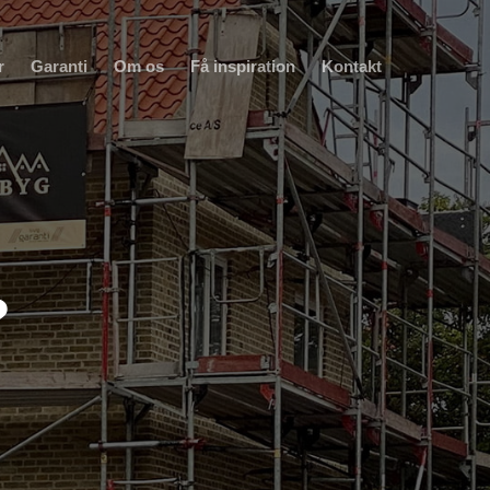
r
Garanti
Om os
Få inspiration
Kontakt
?