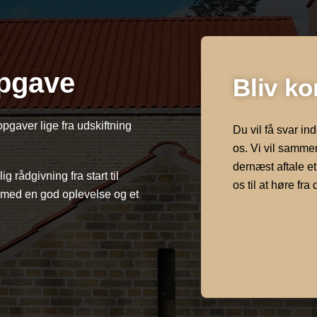
opgave
Bliv ko
pgaver lige fra udskiftning
Du vil få svar in
os. Vi vil samme
dernæst aftale et
g rådgivning fra start til
os til at høre fra 
dt med en god oplevelse og et