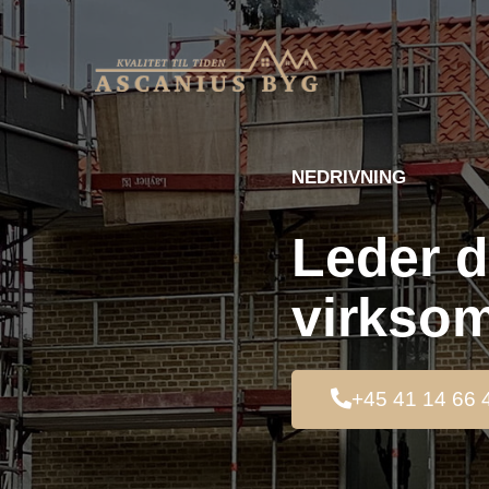
NEDRIVNING
Leder d
virksom
+45 41 14 66 